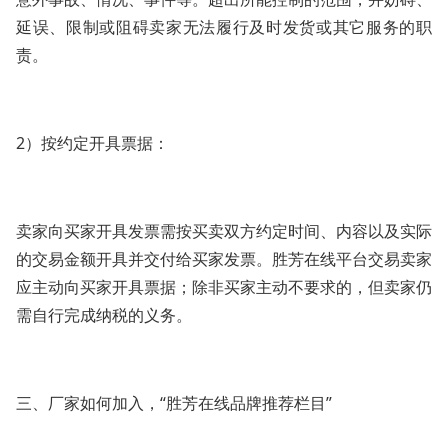
延误、限制或阻碍卖家无法履行及时发货或其它服务的职
责。
2）按约定开具票据：
卖家向买家开具发票需按买卖双方约定时间、内容以及实际
的交易金额开具并交付给买家发票。胜芳在线平台交易卖家
应主动向买家开具票据；除非买家主动不要求的，但卖家仍
需自行完成纳税的义务。
三、厂家如何加入，“胜芳在线品牌推荐栏目”