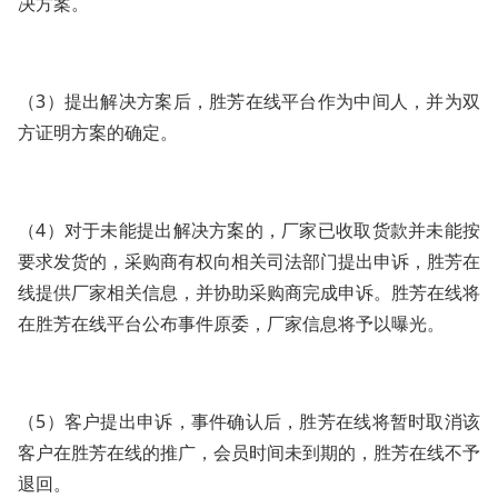
决方案。
（3）提出解决方案后，胜芳在线平台作为中间人，并为双
方证明方案的确定。
（4）对于未能提出解决方案的，厂家已收取货款并未能按
要求发货的，采购商有权向相关司法部门提出申诉，胜芳在
线提供厂家相关信息，并协助采购商完成申诉。胜芳在线将
在胜芳在线平台公布事件原委，厂家信息将予以曝光。
（5）客户提出申诉，事件确认后，胜芳在线将暂时取消该
客户在胜芳在线的推广，会员时间未到期的，胜芳在线不予
退回。