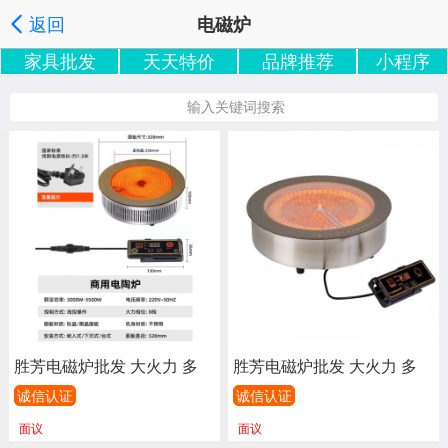
返回
电磁炉
家具批发
天天特价
品牌推荐
小程序
家具批发搜索
按分类浏览
按地区浏览
|
|
', '取消');">
输入关键词搜索
胜芳电磁炉批发 大火力 多
胜芳电磁炉批发 大火力 多
功能 大功率 炒菜 小型 磁炉
功能 大功率 炒菜 小型 磁炉
诚信认证
诚信认证
火锅 饭店 商用电磁炉 汇峰
火锅 饭店 商用电磁炉 汇峰
面议
面议