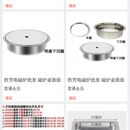
菜 小型 磁炉火锅 饭店 商用
功能 大功率 小型 磁炉火锅
面议
面议
电磁炉 松泽商用电磁炉
饭店 商用电磁炉 松泽商用
电磁炉
胜芳电磁炉批发 磁炉桌面面
胜芳电磁炉批发 磁炉桌面面
板平圈 下沉圈 带盖 桌面开
板平圈 下沉圈 桌面开孔 多
普通会员
普通会员
孔 多功能 大功率 小型 磁炉
功能 大功率 小型 磁炉火锅
面议
面议
火锅 饭店 商用电磁炉 松泽
饭店 商用电磁炉 松泽商用
商用电磁炉
电磁炉