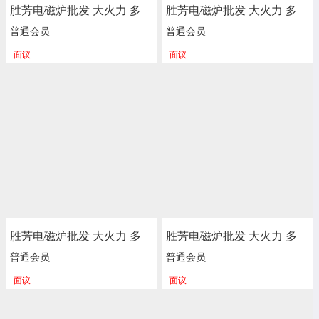
胜芳电磁炉批发 大火力 多
胜芳电磁炉批发 大火力 多
功能 大功率 炒菜 小型 磁炉
功能 大功率 炒菜 小型 磁炉
普通会员
普通会员
火锅 饭店 商用电磁炉 松泽
火锅 饭店 商用电磁炉 松泽
面议
面议
商用电磁炉
商用电磁炉
胜芳电磁炉批发 大火力 多
胜芳电磁炉批发 大火力 多
功能 大功率 炒菜 小型 磁炉
功能 大功率 炒菜 小型 磁炉
普通会员
普通会员
火锅 饭店 商用电磁炉 松泽
火锅 饭店 商用电磁炉 松泽
面议
面议
商用电磁炉
商用电磁炉