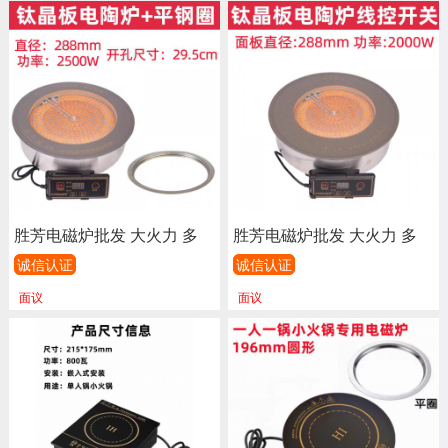
商用电陶炉
商用电陶炉
胜芳电磁炉批发 大火力 多
胜芳电磁炉批发 大火力 多
功能 大功率 炒菜 小型 磁炉
功能 大功率 炒菜 小型 磁炉
诚信认证
诚信认证
火锅 饭店 商用电磁炉 汇峰
火锅 饭店 商用电磁炉 汇峰
面议
面议
商用电陶炉
商用电陶炉