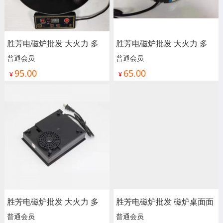
胜芳电磁炉批发 大火力 多
胜芳电磁炉批发 大火力 多
功能 大功率 炒菜 小型 磁炉
功能 大功率 炒菜 小型 磁炉
普通会员
普通会员
95.00
65.00
火锅 饭店 商用电磁炉 松泽
火锅 饭店 商用电磁炉 松泽
¥
¥
商用电磁炉
商用电磁炉
胜芳电磁炉批发 大火力 多
胜芳电磁炉批发 磁炉桌面面
功能 大功率 电磁炉配件 炒
板平圈 下沉圈 桌面开孔 多
普通会员
普通会员