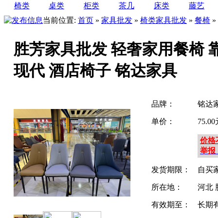
椅类
桌类
柜类
茶几
床类
藤艺
当前位置:
首页
»
家具批发
»
椅类家具批发
»
餐椅
»
胜芳家具批发 轻奢家用餐椅 靠
现代 酒店椅子 铭达家具
品牌：
铭达
单价：
75.0
价格
举报
发货期限：
自买
所在地：
河北 
有效期至：
长期