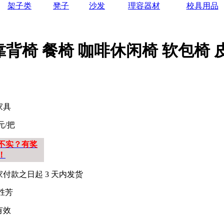
架子类
凳子
沙发
理容器材
校具用品
背椅 餐椅 咖啡休闲椅 软包椅 
家具
0元/把
不实？有奖
！
家付款之日起
3
天内发货
胜芳
有效