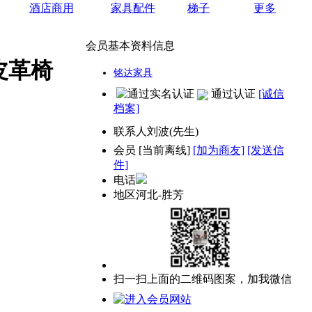
酒店商用
家具配件
梯子
更多
会员基本资料信息
皮革椅
铭达家具
通过认证
[诚信
档案]
联系人
刘波(先生)
会员
[
当前离线
]
[加为商友]
[发送信
件]
电话
地区
河北-胜芳
扫一扫上面的二维码图案，加我微信