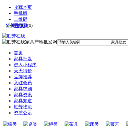
收藏本页
手机版
二维码
购物车
(
0
)
X 点击关闭
首页
家具批发
进入小程序
天天特价
品牌推荐
入驻会员
家具求购
家具资讯
家具知道
胜芳物流
资质公示