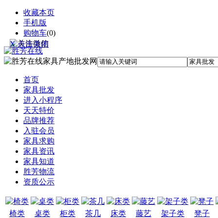
收藏本页
手机版
购物车
(
0
)
X 点击关闭
首页
家具批发
进入小程序
天天特价
品牌推荐
入驻会员
家具求购
家具资讯
家具知道
胜芳物流
资质公示
椅类
桌类
柜类
茶几
床类
藤艺
架子类
凳子