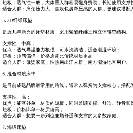
‌短板‌：透气性一般，大体重人群容易翻身费劲，长期使用支撑
‌适合人群‌：肩颈压力大、喜欢包裹释压感的人群，更建议搭
5. 3D纤维床垫
是近几年新兴的床垫材质，采用聚酯纤维三维立体镂空结构。
‌支撑性‌：中高；
‌优点‌：透气导湿能力极强，可水洗清洁，适合潮湿环境；
‌短板‌：睡感偏弹，价格通常比传统材质更高；
‌适合人群‌：母婴家庭、怕热易出汗人群、南方潮湿地区用户。
6. 混合材质床垫
是目前成熟品牌最常用的路线，通常以弹簧为支撑核心，搭配
‌支撑性‌：高；
‌优点‌：能互补单一材质的短板，同时兼顾支撑、舒适、静音
‌短板‌：价格比单一材质偏高；
‌适合人群‌：想要一步到位兼顾舒适和支撑的大多数家庭。
7. 海绵床垫