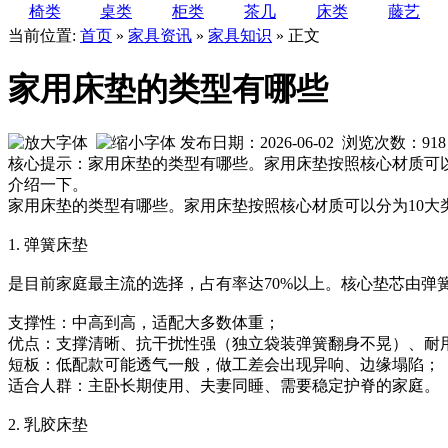
椅类
桌类
柜类
茶几
床类
藤艺
当前位置:
首页
»
家具资讯
»
家具知识
» 正文
家用床垫的类型有哪些
发布日期：2026-06-02 浏览次数：
918
核心提示：家用床垫的类型有哪些。家用床垫按照核心材质可
介绍一下。
家用床垫的类型有哪些。家用床垫按照核心材质可以分为10
1. 弹簧床垫
是目前家庭最主流的选择，占有率达70%以上。核心垫芯由弹
‌支撑性‌：中高到高，适配大多数体重；
‌优点‌：支撑清晰、抗干扰性强（独立袋装弹簧翻身不晃）、
‌短板‌：低配款可能透气一般，做工差会出现异响、边缘塌陷；
‌适合人群‌：主卧长期使用、夫妻同睡、需要稳定护脊的家庭。
2. 乳胶床垫