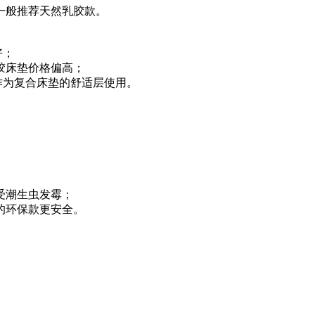
一般推荐天然乳胶款。
好；
胶床垫价格偏高；
作为复合床垫的舒适层使用。
受潮生虫发霉；
的环保款更安全。