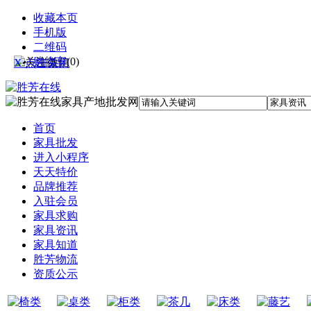
收藏本页
手机版
二维码
购物车
(
0
)
X 点击关闭
首页
家具批发
进入小程序
天天特价
品牌推荐
入驻会员
家具求购
家具资讯
家具知道
胜芳物流
资质公示