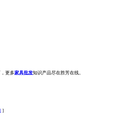
可，更多
家具批发
知识产品尽在胜芳在线。
口
]