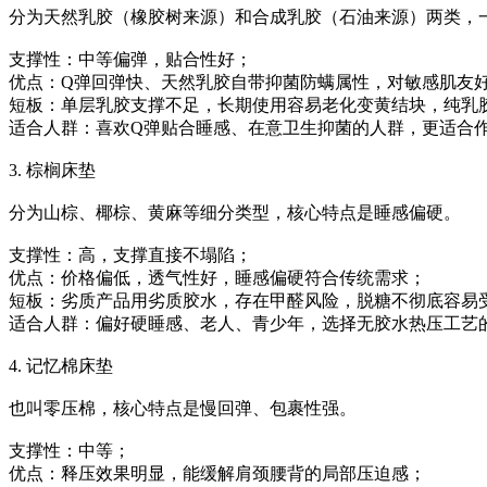
分为天然乳胶（橡胶树来源）和合成乳胶（石油来源）两类，
‌支撑性‌：中等偏弹，贴合性好；
‌优点‌：Q弹回弹快、天然乳胶自带抑菌防螨属性，对敏感肌友
‌短板‌：单层乳胶支撑不足，长期使用容易老化变黄结块，纯乳
‌适合人群‌：喜欢Q弹贴合睡感、在意卫生抑菌的人群，更适合
3. 棕榈床垫
分为山棕、椰棕、黄麻等细分类型，核心特点是睡感偏硬。
‌支撑性‌：高，支撑直接不塌陷；
‌优点‌：价格偏低，透气性好，睡感偏硬符合传统需求；
‌短板‌：劣质产品用劣质胶水，存在甲醛风险，脱糖不彻底容易
‌适合人群‌：偏好硬睡感、老人、青少年，选择无胶水热压工艺
4. 记忆棉床垫
也叫零压棉，核心特点是慢回弹、包裹性强。
‌支撑性‌：中等；
‌优点‌：释压效果明显，能缓解肩颈腰背的局部压迫感；