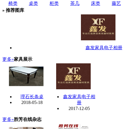
椅类
桌类
柜类
茶几
床类
藤艺
» 推荐图库
鑫发家具电子相册
更多»
家具展示
理石长条桌
鑫发家具电子相
2018-05-18
册
2017-12-05
更多»
胜芳在线杂志