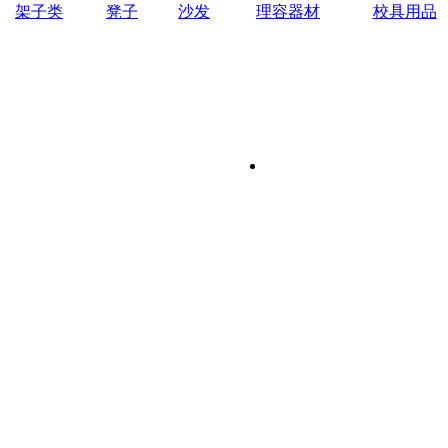
架子类
凳子
沙发
理容器材
校具用品