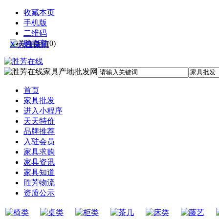
收藏本页
手机版
二维码
购物车
(
0
)
X 点击关闭
首页
家具批发
进入小程序
天天特价
品牌推荐
入驻会员
家具求购
家具资讯
家具知道
胜芳物流
资质公示