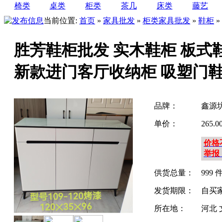
椅类
桌类
柜类
茶几
床类
藤艺
当前位置:
首页
»
家具批发
»
柜类家具批发
»
鞋柜
»
胜芳鞋柜批发 实木鞋柜 板式
新款进门客厅收纳柜 吸塑门鞋
品牌：
鑫源
单价：
265.
价格
举报
供货总量：
999 
发货期限：
自买
所在地：
河北 