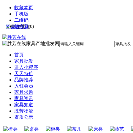
收藏本页
手机版
二维码
购物车
(
0
)
X 点击关闭
首页
家具批发
进入小程序
天天特价
品牌推荐
入驻会员
家具求购
家具资讯
家具知道
胜芳物流
资质公示