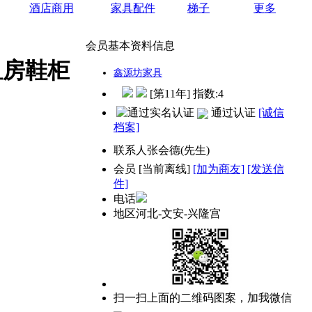
酒店商用
家具配件
梯子
更多
会员基本资料信息
租房鞋柜
鑫源坊家具
[第11年] 指数:4
通过认证
[诚信
档案]
联系人
张会德(先生)
会员
[
当前离线
]
[加为商友]
[发送信
件]
电话
地区
河北-文安-兴隆宫
扫一扫上面的二维码图案，加我微信