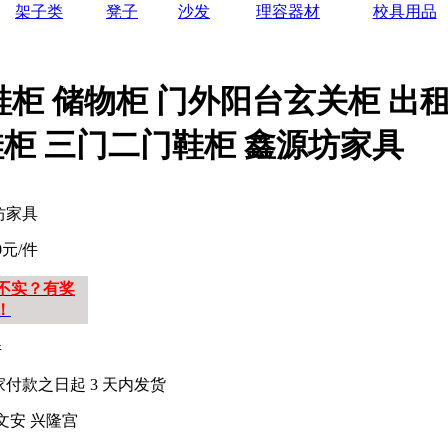
架子类
凳子
沙发
理容器材
校具用品
鞋柜 储物柜 门外阳台玄关柜 出
柜 三门二门鞋柜 鑫源坊家具
坊家具
00元/件
不实？有奖
！
件
家付款之日起
3
天内发货
文安 兴隆宫