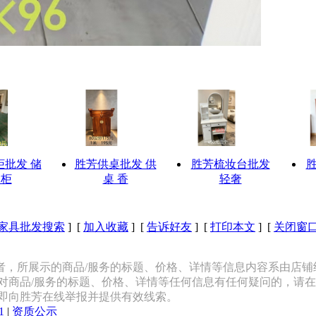
柜批发 储
胜芳供桌批发 供
胜芳梳妆台批发
物柜
桌 香
轻奢
家具批发搜索
] [
加入收藏
] [
告诉好友
] [
打印本文
] [
关闭窗
者，所展示的商品/服务的标题、价格、详情等信息内容系由店铺
对商品/服务的标题、价格、详情等任何信息有任何疑问的，请
立即向胜芳在线举报并提供有效线索。
1
|
资质公示