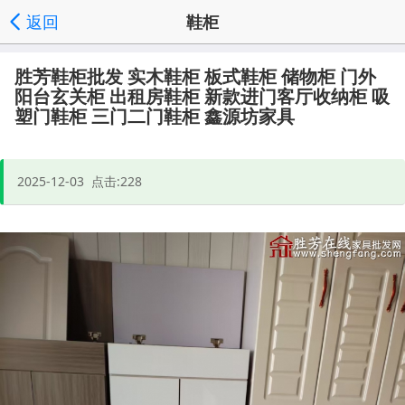
返回
鞋柜
发送询价
分享好友
家具批发首页
频道列表
|
|
|
', '取消');">
胜芳鞋柜批发 实木鞋柜 板式鞋柜 储物柜 门外
阳台玄关柜 出租房鞋柜 新款进门客厅收纳柜 吸
塑门鞋柜 三门二门鞋柜 鑫源坊家具
2025-12-03 点击:228