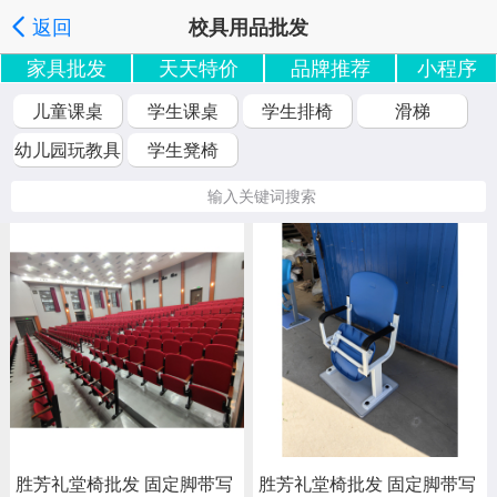
返回
校具用品批发
家具批发
天天特价
品牌推荐
小程序
家具批发搜索
按分类浏览
按地区浏览
|
|
', '取消');">
儿童课桌
学生课桌
学生排椅
滑梯
幼儿园玩教具
学生凳椅
输入关键词搜索
胜芳礼堂椅批发 固定脚带写
胜芳礼堂椅批发 固定脚带写