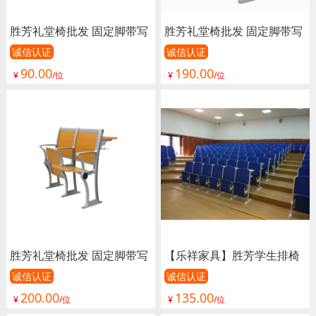
胜芳礼堂椅批发 固定脚带写
胜芳礼堂椅批发 固定脚带写
字板 礼堂椅 剧院椅 影院椅
字板 礼堂椅 剧院椅 影院椅
诚信认证
诚信认证
90.00
190.00
阶梯椅 铝合金脚多媒体报告
阶梯椅 铝合金脚多媒体报告
¥
/位
¥
/位
厅椅 礼堂排椅 软包阶梯教
厅椅 礼堂排椅 软包阶梯教
室排椅 阶梯教室桌椅 学生
室排椅 阶梯教室桌椅 学生
排椅 联排椅 嘉琪家具
排椅 联排椅 嘉琪家具
胜芳礼堂椅批发 固定脚带写
【乐祥家具】胜芳学生排椅
字板 礼堂椅 剧院椅 影院椅
批发 礼堂椅 阶梯教室排椅
诚信认证
诚信认证
200.00
135.00
阶梯椅 铝合金脚多媒体报告
联排课桌椅 学生排椅 看台
¥
/位
¥
/位