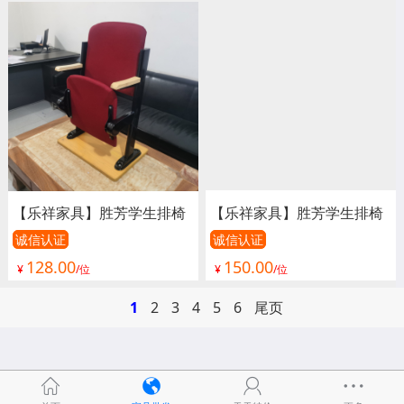
椅 连排椅 报告厅椅子 会议
椅 连排椅 报告厅椅子 会议
椅子 影院椅
椅子 影院椅
【乐祥家具】胜芳学生排椅
【乐祥家具】胜芳学生排椅
批发 礼堂椅 阶梯教室排椅
批发 礼堂椅 阶梯教室排椅
诚信认证
诚信认证
128.00
150.00
联排课桌椅 学生排椅 看台
联排课桌椅 学生排椅 看台
¥
/位
¥
/位
椅 连排椅 报告厅椅子 会议
椅 连排椅 报告厅椅子 会议
1
2
3
4
5
6
尾页
椅子 影院椅
椅子 影院椅
回胜芳在线
进入店铺