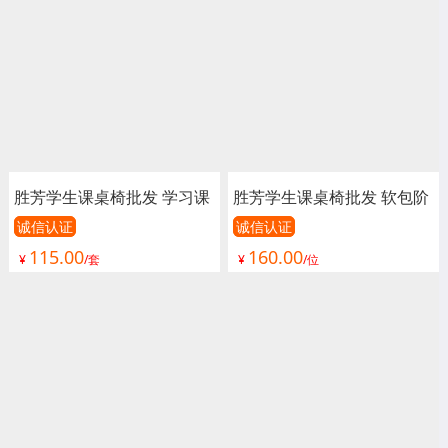
胜芳学生课桌椅批发 学习课
胜芳学生课桌椅批发 软包阶
桌 培训课桌 培训班课桌 单
梯教室排椅 礼堂椅 联排椅
诚信认证
诚信认证
115.00
160.00
人课桌 辅导班课桌 学生课
阶梯教室桌椅 学生排椅 课
¥
/套
¥
/位
桌 学生家具 学校家具 畅博
桌椅 畅博嘉校具
嘉校具