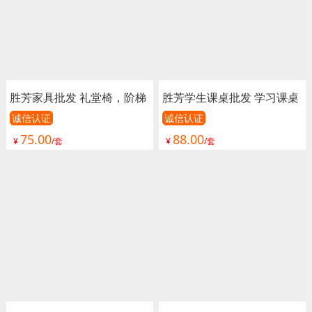
胜芳家具批发 礼堂椅，阶梯
胜芳学生课桌批发 学习课桌
椅，排椅，剧院椅，连排
培训课桌 培训班课桌 单人
诚信认证
诚信认证
75.00
88.00
椅，联排椅，报告厅椅子，
课桌 辅导班课桌 可升降学
¥
/套
¥
/套
报告厅座椅，会议室椅子 影
生课桌 学生家具 学校家具
院椅 阶梯教室椅 瑞鑫家具
瑞鑫家具