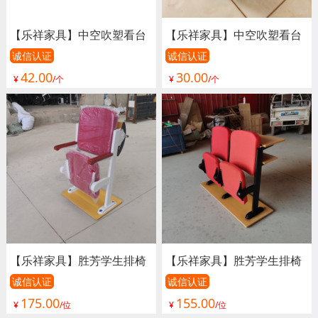
【乐祥家具】中空吹塑看台
【乐祥家具】中空吹塑看台
椅、看台椅、看台座椅、体
椅、看台椅、看台座椅、体
诚信认证
诚信认证
42.00
30.00
育场座椅、室外看台椅、室
育场座椅、室外看台椅、室
¥
/个
¥
/个
内看台椅、演出椅、足球场
内看台椅、演出椅、足球场
座椅、篮球场座椅、游泳馆
座椅、篮球场座椅、游泳馆
座椅、活动看台座椅、电动
座椅、活动看台座椅、电动
看台座椅
看台座椅
【乐祥家具】胜芳学生排椅
【乐祥家具】胜芳学生排椅
批发 礼堂椅 阶梯教室排椅
批发 礼堂椅 阶梯教室排椅
诚信认证
诚信认证
175.00
155.00
联排课桌椅 学生排椅 看台
联排课桌椅 学生排椅 看台
¥
/位
¥
/位