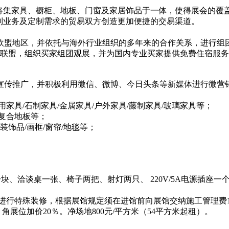
家居”将集家具、橱柜、地板、门窗及家居饰品于一体，使得展会
制业务及定制需求的贸易双方创造更加便捷的交易渠道。
欧盟地区，并依托与海外行业组织的多年来的合作关系，进行组
的联盟，组织买家组团观展，并为国内专业买家提供免费住宿服
泛宣传推广，并积极利用微信、微博、今日头条等新媒体进行微营
用家具/石制家具/金属家具/户外家具/藤制家具/玻璃家具等；
木复合地板等；
装饰品/画框/窗帘/地毯等；
板一块、洽谈桌一张、椅子两把、射灯两只、 220V/5A电源插
台进行特殊装修，根据展馆规定须在进馆前向展馆交纳施工管理费1
位，角展位加价20％。净场地800元/平方米（54平方米起租）。