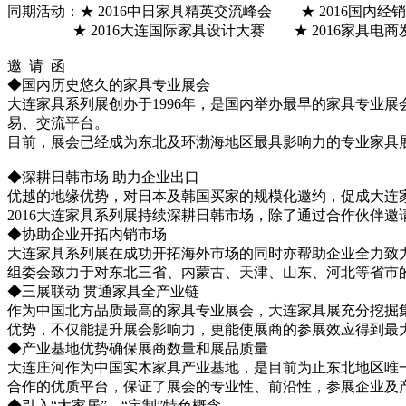
同期活动：★ 2016中日家具精英交流峰会 ★ 2016国内经
★ 2016大连国际家具设计大赛 ★ 2016家具电商
邀 请 函
◆国内历史悠久的家具专业展会
大连家具系列展创办于1996年，是国内举办最早的家具专业
易、交流平台。
目前，展会已经成为东北及环渤海地区最具影响力的专业家具展
◆深耕日韩市场 助力企业出口
优越的地缘优势，对日本及韩国买家的规模化邀约，促成大连
2016大连家具系列展持续深耕日韩市场，除了通过合作伙伴
◆协助企业开拓内销市场
大连家具系列展在成功开拓海外市场的同时亦帮助企业全力致力
组委会致力于对东北三省、内蒙古、天津、山东、河北等省市
◆三展联动 贯通家具全产业链
作为中国北方品质最高的家具专业展会，大连家具展充分挖掘
优势，不仅能提升展会影响力，更能使展商的参展效应得到最
◆产业基地优势确保展商数量和展品质量
大连庄河作为中国实木家具产业基地，是目前为止东北地区唯
合作的优质平台，保证了展会的专业性、前沿性，参展企业及
◆引入“大家居”、“定制”特色概念