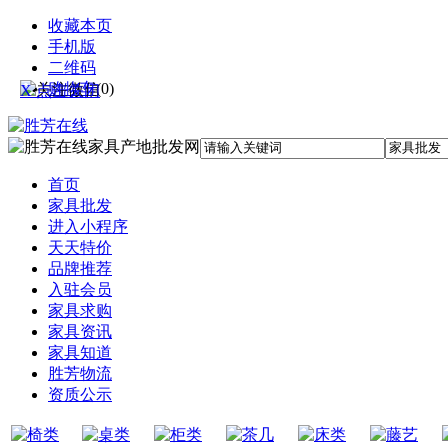
收藏本页
手机版
二维码
购物车
(
0
)
X 点击关闭
首页
家具批发
进入小程序
天天特价
品牌推荐
入驻会员
家具求购
家具资讯
家具知道
胜芳物流
资质公示