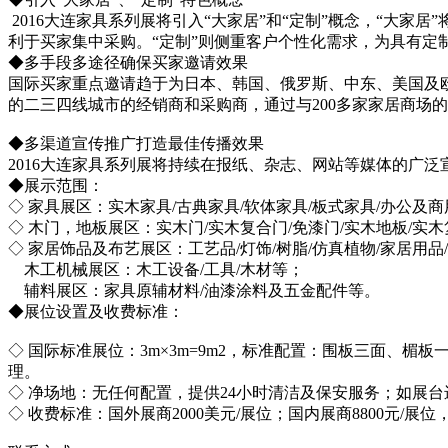
2016大连家具系列展将引入“大家居”和“定制”概念，“大
利于买家集中采购。“定制”则侧重客户个性化需求，为具有定
◆多手段多途径确保买家邀请效果
国际买家重点邀请趋于为日本、韩国、俄罗斯、中东、美国及
的二三四线城市的经销商和采购商，通过与200多家家居商场
◆多渠道宣传推广打造最佳传播效果
2016大连家具系列展将持续在报纸、杂志、网站等媒体的广
◆展示范围：
◇ 家具展区：实木家具/古典家具/软体家具/板式家具/办公及商
◇ 木门，地板展区：实木门/实木复合门/免漆门/实木地板/实
◇ 家居饰品及布艺展区：工艺品/灯饰/树脂/仿真植物/家居用品/
木工机械展区：木工设备/工具/木材等；
辅料展区：家具原辅材料/油漆涂料及五金配件等。
◆展位设置及收费标准：
◇ 国际标准展位：3m×3m=9m2，标准配置：围板三面、楣
理。
◇ 净场地：无任何配置，提供24小时清洁及保安服务；如展
◇ 收费标准：国外展商2000美元/展位；国内展商8800元/展