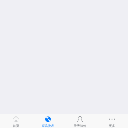
铸造配件 铸铁椅 铸铝椅 铸
铁桌 铸铝桌 铸件加工博涵
家具
回胜芳在线
进入店铺
首页
家具批发
天天特价
更多