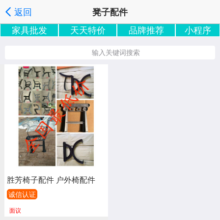
返回
凳子配件
家具批发
天天特价
品牌推荐
小程序
家具批发搜索
按分类浏览
按地区浏览
|
|
', '取消');">
输入关键词搜索
胜芳椅子配件 户外椅配件
铸铁配件 铸铝配件 铸铁架
诚信认证
铸铝架 铸造加工 铸造零件
面议