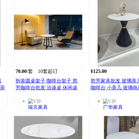
70.00
/套
10套起订
¥125.00
组
拆装圆桌架子 咖啡台架子 胜
胜芳家具批发 玻璃茶
奶茶
芳咖啡台批发 洽谈桌 休闲桌
咖啡台 小茶几 玻璃电
圆
圆台 岩板咖啡台 创意咖啡台
用柜 广华家具批发
简易咖啡台 办公咖啡台 客厅
瑞京家具
广华家具
咖啡台 瑞京家具