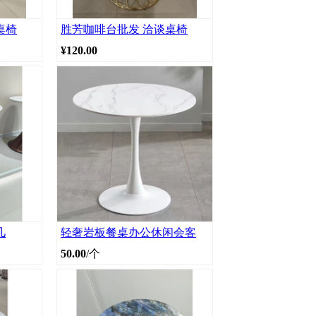
桌椅
胜芳咖啡台批发 洽谈桌椅
¥120.00
几
轻奢岩板餐桌办公休闲会客
50.00
/个