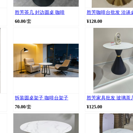
胜芳茶几 封边圆桌 咖啡
胜芳咖啡台批发 洽谈
60.00
/套
¥120.00
拆装圆桌架子 咖啡台架子
胜芳家具批发 玻璃茶
70.00
/套
¥125.00