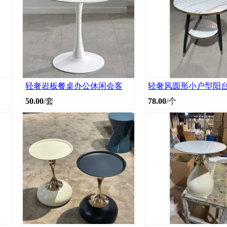
轻奢岩板餐桌办公休闲会客
轻奢风圆形小户型阳
50.00
/套
78.00
/个