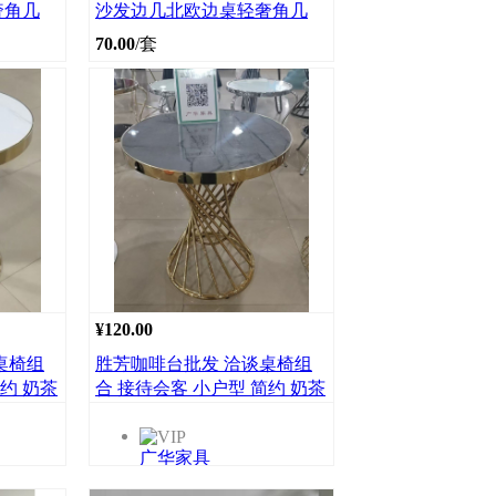
奢角几
沙发边几北欧边桌轻奢角几
70.00
/套
¥120.00
桌椅组
胜芳咖啡台批发 洽谈桌椅组
约 奶茶
合 接待会客 小户型 简约 奶茶
闲 小圆
咖啡桌 售楼处 阳台休闲 小圆
桌 广华家具批发
广华家具