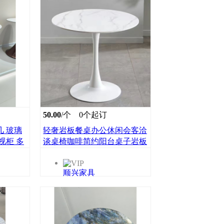
50.00
/个
0个起订
几 玻璃
轻奢岩板餐桌办公休闲会客洽
视柜 多
谈桌椅咖啡简约阳台桌子岩板
小圆桌子顺兴家具顺兴家具
顺兴家具