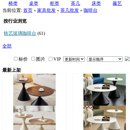
椅类
桌类
柜类
茶几
床类
藤艺
当前位置:
首页
»
家具批发
»
茶几批发
»
咖啡台
按行业浏览
铁艺玻璃咖啡台
(61)
全部
标价
图片
VIP
最新上架