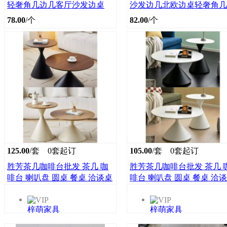
轻奢角几边几客厅沙发边桌
沙发边几北欧边桌轻奢角几
78.00
/个
82.00
/个
125.00
/套
0套起订
105.00
/套
0套起订
胜芳茶几咖啡台批发 茶几 咖
胜芳茶几咖啡台批发 茶几 
啡台 喇叭盘 圆桌 餐桌 洽谈桌
啡台 喇叭盘 圆桌 餐桌 洽
边几 梓萌家具
边几 梓萌家具
梓萌家具
梓萌家具