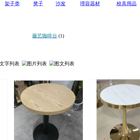
架子类
凳子
沙发
理容器材
校具用品
藤艺咖啡台
(1)