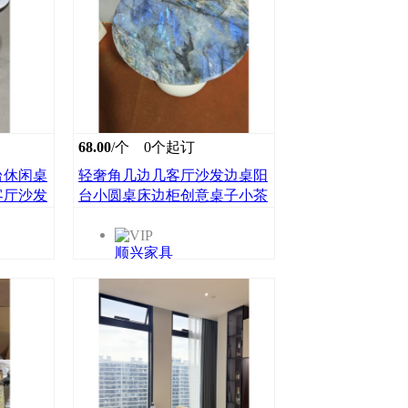
68.00
/个
0个起订
台休闲桌
轻奢角几边几客厅沙发边桌阳
客厅沙发
台小圆桌床边柜创意桌子小茶
几圆形顺兴家具
顺兴家具