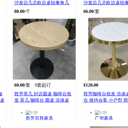
沙发边几北欧边桌轻奢角几
沙发边几北欧边桌轻
80.00
/个
66.00
/套
60.00
/套
0套起订
¥120.00
咖
胜芳茶几 封边圆桌 咖啡台批
胜芳咖啡台批发 洽谈
谈桌
发 茶几 咖啡台 圆桌 洽谈桌
合 接待会客 小户型 简
边几 百胜家具
咖啡桌 售楼处 阳台休
桌 广华家具批发
胜芳百胜家具
广华家具