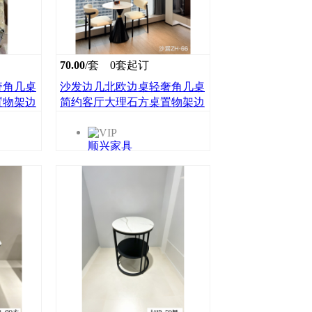
70.00
/套
0套起订
奢角几桌
沙发边几北欧边桌轻奢角几桌
置物架边
简约客厅大理石方桌置物架边
柜小茶几顺兴家具
顺兴家具