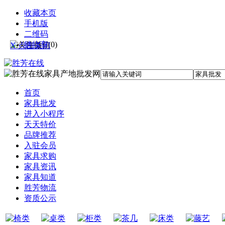
收藏本页
手机版
二维码
购物车
(
0
)
X 点击关闭
首页
家具批发
进入小程序
天天特价
品牌推荐
入驻会员
家具求购
家具资讯
家具知道
胜芳物流
资质公示