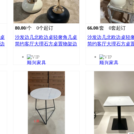
80.00
/个
0个起订
66.00
/套
0套起订
桌
沙发边几北欧边桌轻奢角几桌
沙发边几北欧边桌轻
边
简约客厅大理石方桌置物架边
简约客厅大理石方桌
柜小茶几顺兴家具
柜小茶几顺兴家具
顺兴家具
顺兴家具