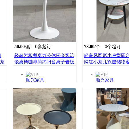
50.00
/套
0套起订
78.00
/个
0个起订
组
轻奢岩板餐桌办公休闲会客洽
轻奢风圆形小户型阳
奶茶
谈桌椅咖啡简约阳台桌子岩板
网红小茶几双层储物
圆
小圆桌子顺兴家具
边几顺兴家具
顺兴家具
顺兴家具