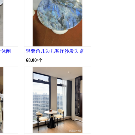
台休闲
轻奢角几边几客厅沙发边桌
68.00
/个