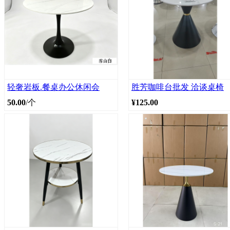
轻奢岩板.餐桌办公休闲会
胜芳咖啡台批发 洽谈桌椅
50.00
/个
¥125.00