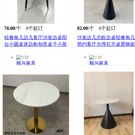
78.00
/个
0个起订
82.00
/个
0个起订
轻奢角几边几客厅沙发边桌阳
沙发边几北欧边桌轻奢角几
台小圆桌床边柜创意桌子小茶
简约客厅大理石方桌置物架
几圆形顺兴家具
柜小茶几顺兴家具
顺兴家具
顺兴家具