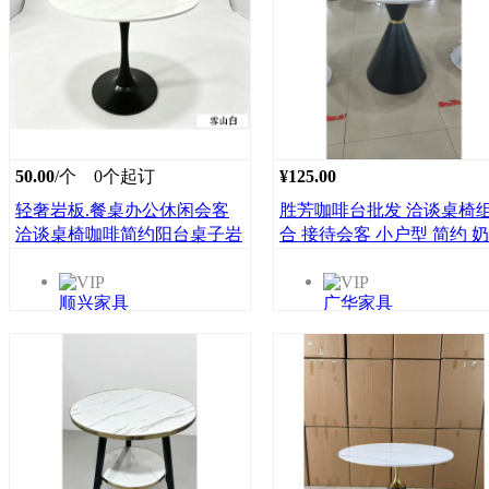
50.00
/个
0个起订
¥125.00
轻奢岩板.餐桌办公休闲会客
胜芳咖啡台批发 洽谈桌椅
洽谈桌椅咖啡简约阳台桌子岩
合 接待会客 小户型 简约 
板小圆桌子顺兴家具
咖啡桌 售楼处 阳台休闲 小
桌 广华家具批发
顺兴家具
广华家具