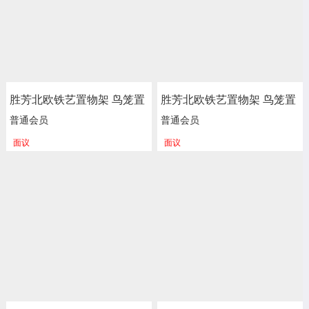
胜芳北欧铁艺置物架 鸟笼置
胜芳北欧铁艺置物架 鸟笼置
物架 客厅阳台落地多层花架
物架 客厅阳台落地多层花架
普通会员
普通会员
服装店包包架 金色展示架
服装店包包架 金色展示架
面议
面议
正尚家具批发
正尚家具批发