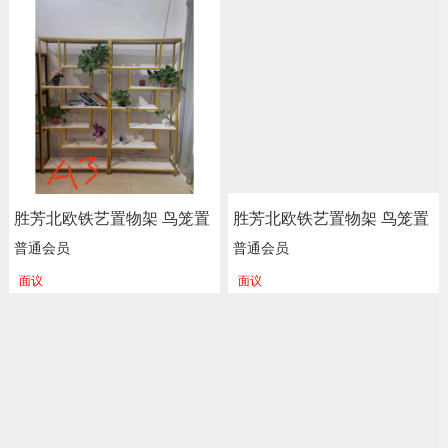
胜芳北欧铁艺置物架 鸟笼置
胜芳北欧铁艺置物架 鸟笼置
物架 客厅阳台落地多层花架
物架 客厅阳台落地多层花架
普通会员
普通会员
服装店包包架 金色展示架
服装店包包架 金色展示架
面议
面议
正尚家具批发
正尚家具批发