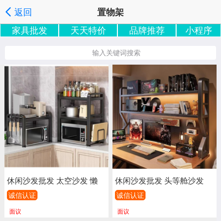
返回
置物架
家具批发
天天特价
品牌推荐
小程序
家具批发搜索
按分类浏览
按地区浏览
|
|
', '取消');">
输入关键词搜索
休闲沙发批发 太空沙发 懒
休闲沙发批发 头等舱沙发
人沙发 美甲沙发 单人沙发
太空沙发 懒人沙发 美甲沙
诚信认证
诚信认证
多功能沙发 科技布沙发 电
发 单人沙发 多功能沙发 科
面议
面议