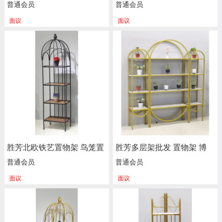
古架 办公室书架 酒架 储物
古架 办公室书架 酒架 储物
普通会员
普通会员
架 杂物架 整理架 餐厅饭店
架 杂物架 整理架 餐厅饭店
面议
面议
花架 装饰架 多层书架 简易
花架 装饰架 多层书架 简易
书架 落地书架 学生书架 正
书架 落地书架 学生书架 正
尚家具
尚家具
胜芳北欧铁艺置物架 鸟笼置
胜芳多层架批发 置物架 博
物架 客厅阳台落地多层花架
古架 办公室书架 酒架 储物
普通会员
普通会员
服装店包包架 金色展示架
架 杂物架 整理架 餐厅饭店
面议
面议
正尚家具批发
花架 装饰架 多层书架 简易
书架 落地书架 学生书架 正
尚家具