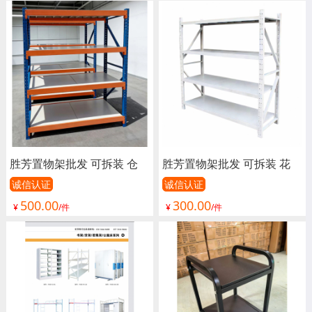
动沙发 掼蛋桌儿童滑轮凳
技布沙发 电动沙发 掼蛋桌
换鞋凳 挂架书架电脑桌 微
儿童滑轮凳 换鞋凳 挂架书
波炉置物架 战术桌
架电脑桌 微波炉置物架
胜芳置物架批发 可拆装 仓
胜芳置物架批发 可拆装 花
储货架 货架 置物架 中重型
架 货架 置物架 多层家用角
诚信认证
诚信认证
500.00
300.00
货架 仓库阳台 储藏室 收纳
钢落地 仓库阳台 储藏室 收
¥
/件
¥
/件
储物铁架子 匠心家具
纳储物铁架子 匠心家具