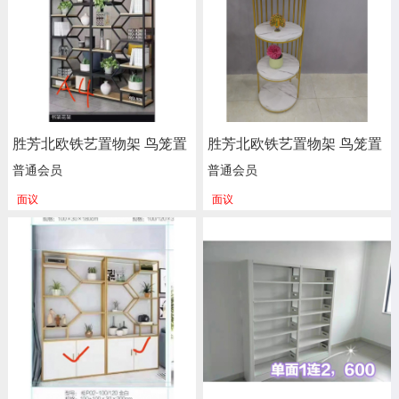
胜芳北欧铁艺置物架 鸟笼置
胜芳北欧铁艺置物架 鸟笼置
物架 客厅阳台落地多层花架
物架 客厅阳台落地多层花架
普通会员
普通会员
服装店包包架 金色展示架
服装店包包架 金色展示架
面议
面议
正尚家具批发
正尚家具批发