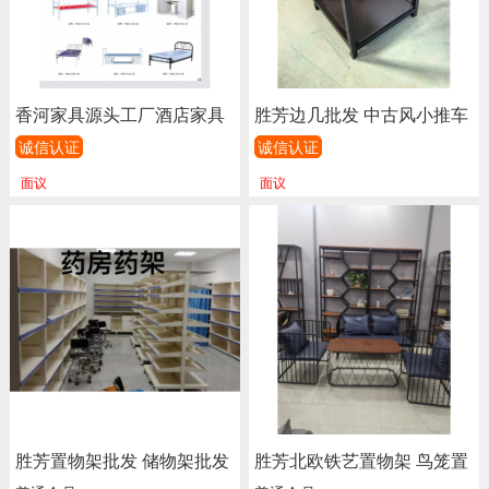
香河家具源头工厂酒店家具
胜芳边几批发 中古风小推车
批发书架 货架 密集架 置物
边几 马鞍椅小台子 休闲桌
诚信认证
诚信认证
架 公寓床单人床折叠床 上
移动小茶几 咖啡台 收纳架
面议
面议
下床 高低床(广)亿美德办公
置物架 长青家具
家具
胜芳置物架批发 储物架批发
胜芳北欧铁艺置物架 鸟笼置