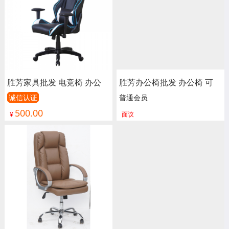
胜芳家具批发 电竞椅 办公
胜芳办公椅批发 办公椅 可
椅 定型海绵 可旋转办公椅
旋转办公椅 老板椅 电脑椅
诚信认证
普通会员
500.00
四腿办公椅 职员椅 会议椅
升降转椅 真皮椅 按摩椅 可
¥
面议
培训椅 员工椅 皮质办公椅
躺椅 皮质办公椅 办公家具
办公家具 办公
办公类家具 书房家具 博励
达家具