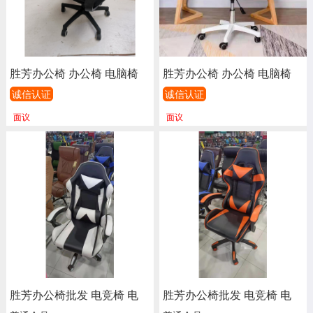
胜芳办公椅 办公椅 电脑椅
胜芳办公椅 办公椅 电脑椅
职员椅 网吧椅 会议椅 会客
职员椅 网吧椅 会议椅 会客
诚信认证
诚信认证
椅 轻奢休闲椅 办公家具 接
椅 轻奢休闲椅 办公家具 接
面议
面议
待椅 书桌椅 皮质办公椅批
待椅 书桌椅 皮质办公椅批
发 斯伯特家具
发 斯伯特家具
胜芳办公椅批发 电竞椅 电
胜芳办公椅批发 电竞椅 电