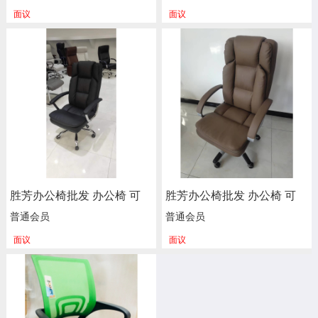
升降转椅 真皮椅 按摩椅 可
升降转椅 真皮椅 按摩椅 可
面议
面议
躺椅 皮质办公椅 办公家具
躺椅 皮质办公椅 办公家具
办公类家具 书房家具 博励
办公类家具 书房家具 博励
达家具
达家具
胜芳办公椅批发 办公椅 可
胜芳办公椅批发 办公椅 可
旋转办公椅 老板椅 电脑椅
旋转办公椅 老板椅 电脑椅
普通会员
普通会员
升降转椅 真皮椅 按摩椅 可
升降转椅 真皮椅 按摩椅 可
面议
面议
躺椅 皮质办公椅 办公家具
躺椅 皮质办公椅 办公家具
办公类家具 书房家具 博励
办公类家具 书房家具 博励
达家具
达家具