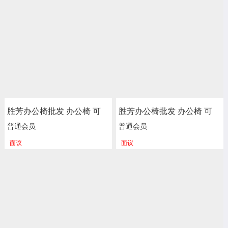
办公类家具 书房家具 博励
办公类家具 书房家具 博励
达家具
达家具
胜芳办公椅批发 办公椅 可
胜芳办公椅批发 办公椅 可
旋转办公椅 老板椅 电脑椅
旋转办公椅 老板椅 电脑椅
普通会员
普通会员
升降转椅 真皮椅 按摩椅 可
升降转椅 真皮椅 按摩椅 可
面议
面议
躺椅 皮质办公椅 办公家具
躺椅 皮质办公椅 办公家具
办公类家具 书房家具 博励
办公类家具 书房家具 博励
达家具
达家具