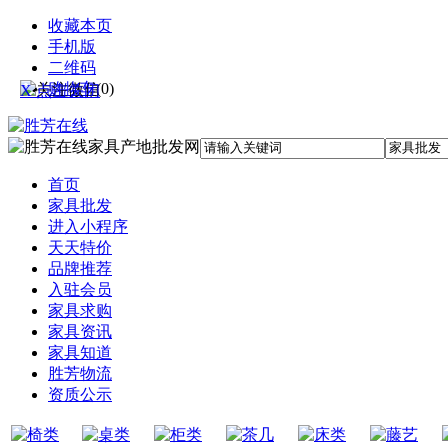
收藏本页
手机版
二维码
购物车
(
0
)
X 点击关闭
首页
家具批发
进入小程序
天天特价
品牌推荐
入驻会员
家具求购
家具资讯
家具知道
胜芳物流
资质公示