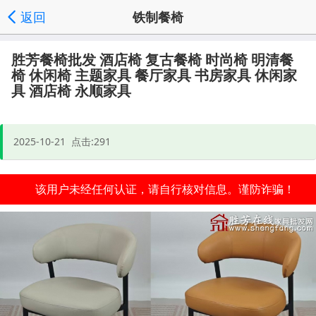
返回
铁制餐椅
发送询价
分享好友
家具批发首页
频道列表
|
|
|
', '取消');">
胜芳餐椅批发 酒店椅 复古餐椅 时尚椅 明清餐
椅 休闲椅 主题家具 餐厅家具 书房家具 休闲家
具 酒店椅 永顺家具
2025-10-21 点击:291
该用户未经任何认证，请自行核对信息。谨防诈骗！