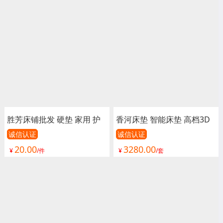
宿舍单人绵榻榻米 加厚 海
宿舍单人绵榻榻米 加厚 海
绵垫被垫子 卧室家具 尚佰
绵垫被垫子 卧室家具 尚佰
利床垫
利床垫
胜芳床铺批发 硬垫 家用 护
香河床垫 智能床垫 高档3D
脊 独立 床垫 床褥子 弹簧垫
面料 8公分纳米海绵 多尺寸
诚信认证
诚信认证
20.00
3280.00
软垫 单人床垫 双人垫 学生
可选 质保支持定制 润泽家
¥
/件
¥
/套
宿舍单人绵榻榻米 加厚 海
具
绵垫被垫子 卧室家具 鑫成
林家具