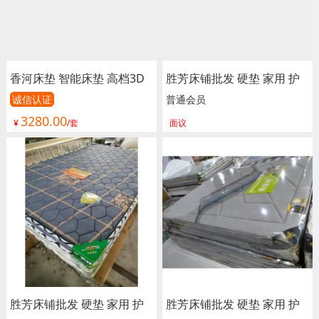
香河床垫 智能床垫 高档3D
胜芳床铺批发 硬垫 家用 护
面料 8公分纳米海绵 多尺寸
脊 独立 床垫 床褥子 弹簧垫
诚信认证
普通会员
3280.00
可选 质保支持定制 润泽家
软垫 单人床垫 双人垫 学生
¥
/套
面议
具
宿舍单人绵榻榻米 加厚 海
绵垫被垫子 卧室家具 尚佰
利床垫
胜芳床铺批发 硬垫 家用 护
胜芳床铺批发 硬垫 家用 护