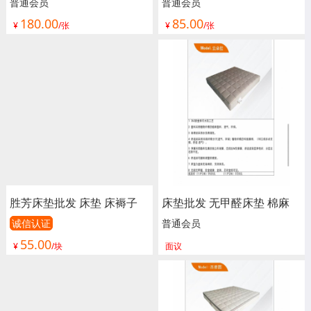
脊 独立 床垫 床褥子 弹簧垫
脊 独立 床垫 床褥子 弹簧垫
普通会员
普通会员
180.00
85.00
软垫 单人床垫 双人垫 学生
软垫 单人床垫 双人垫 学生
¥
/张
¥
/张
宿舍单人绵榻榻米 加厚 海
宿舍单人绵榻榻米 加厚 海
绵垫被垫子 卧室家具 尚佰
绵垫被垫子 卧室家具 尚佰
利床垫
利床垫
胜芳床垫批发 床垫 床褥子
床垫批发 无甲醛床垫 棉麻
双人垫 学生宿舍单人绵榻榻
海绵 弹簧床垫 新楷琦家具
诚信认证
普通会员
55.00
米 加厚 海绵垫被垫子 鹏诚
¥
/块
面议
床垫