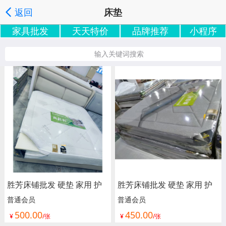
返回
床垫
家具批发
天天特价
品牌推荐
小程序
家具批发搜索
按分类浏览
按地区浏览
|
|
', '取消');">
输入关键词搜索
胜芳床铺批发 硬垫 家用 护
胜芳床铺批发 硬垫 家用 护
脊 独立 床垫 床褥子 弹簧垫
脊 独立 床垫 床褥子 弹簧垫
普通会员
普通会员
500.00
450.00
软垫 单人床垫 双人垫 学生
软垫 单人床垫 双人垫 学生
¥
/张
¥
/张