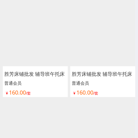
批发 长青家具
玉星家具
胜芳床铺批发 辅导班午托床
胜芳床铺批发 辅导班午托床
铁艺床 儿童拼接床 婴儿床
铁艺床 儿童拼接床 婴儿床
普通会员
普通会员
160.00
160.00
边加宽床护栏 可升降儿童床
边加宽床护栏 可升降儿童床
¥
/套
¥
/套
单人床 加宽拼接床 宝用家
单人床 加宽拼接床 宝用家
具
具