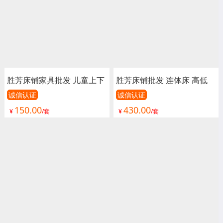
胜芳床铺家具批发 儿童上下
胜芳床铺批发 连体床 高低
床成人 双人床 公寓床 连体
床 实木床 实木高低床 实木
诚信认证
诚信认证
150.00
430.00
床 上下铺 高低床 宿舍床 宇
铁艺床 宇彤家具
¥
/套
¥
/套
彤家具