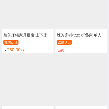
胜芳床铺家具批发 上下床
胜芳床铺批发 折叠床 单人
单人床 双人床 儿童床 公寓
床 双人床 高低床 午休床 行
诚信认证
诚信认证
260.00
床 连体床 铁床 双层 上下铺
军床 简易床 铁质板床 板床
¥
/张
面议
高低床 宿舍床 鑫成林家具
批发 长青家具