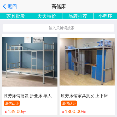
返回
高低床
家具批发
天天特价
品牌推荐
小程序
家具批发搜索
按分类浏览
按地区浏览
|
|
', '取消');">
输入关键词搜索
胜芳床铺批发 折叠床 单人
胜芳床铺家具批发 上下床
床 双人床 高低床 午休床 行
单人床 双人床 童床 公寓床
诚信认证
诚信认证
135.00
1800.00
军床 简易床 铁质板床 板床
连体床 铁床 双层 上下铺 高
¥
/件
¥
/组