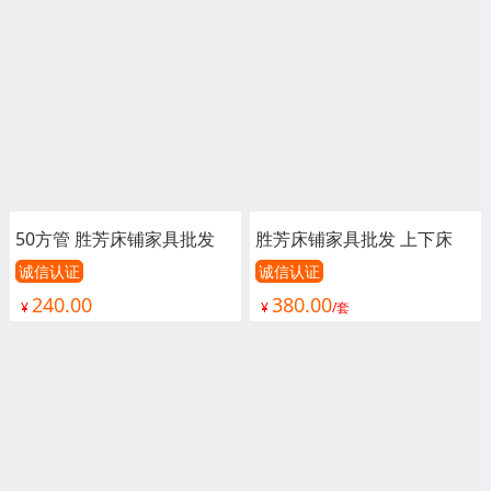
50方管 胜芳床铺家具批发
胜芳床铺家具批发 上下床
上下床 双人床 公寓床 连体
单人床 双人床 儿童床 公寓
诚信认证
诚信认证
240.00
380.00
床 上下铺 高低床 宿舍床 宇
床 连体床 铁床 双层 上下铺
¥
¥
/套
彤家具
高低床 宿舍床 匠心家具