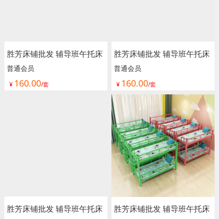
胜芳床铺批发 辅导班午托床
胜芳床铺批发 辅导班午托床
铁艺床 儿童拼接床 婴儿床
铁艺床 儿童拼接床 婴儿床
普通会员
普通会员
160.00
160.00
边加宽床护栏 可升降儿童床
边加宽床护栏 可升降儿童床
¥
/套
¥
/套
单人床 加宽拼接床 宝用家
单人床 加宽拼接床 宝用家
具
具
胜芳床铺批发 辅导班午托床
胜芳床铺批发 辅导班午托床