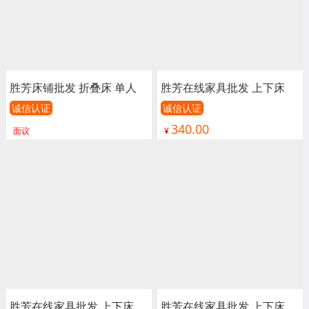
胜芳床铺批发 折叠床 单人
胜芳在线家具批发 上下床
床 双人床 高低床 午休床 行
单人床 双人床 童床 公寓床
诚信认证
诚信认证
340.00
军床 简易床 铁质板床 板床
连体床 铁床 双层 上下铺 高
面议
¥
批发 长青家具
低床 宿舍床 学校 工地 卓然
家具
胜芳在线家具批发 上下床
胜芳在线家具批发 上下床