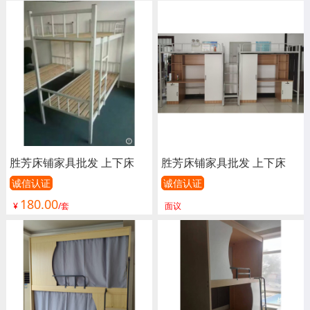
批发 长青家具
低床 宿舍床 瑞鑫家具
胜芳床铺家具批发 上下床
胜芳床铺家具批发 上下床
单人床 双人床 童床 公寓床
单人床 双人床 童床 公寓床
诚信认证
诚信认证
180.00
连体床 铁床 双层 上下铺 高
连体床 铁床 双层 上下铺 高
¥
/套
面议
低床 宿舍床 瑞鑫家具
低床 宿舍床 学校 工地 汇鑫
家具