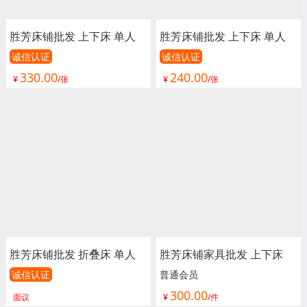
胜芳床铺批发 上下床 单人
胜芳床铺批发 上下床 单人
床 双人床 童床 公寓床 连体
床 双人床 童床 公寓床 连体
诚信认证
诚信认证
330.00
240.00
床 铁床 双层 上下铺 高低床
床 铁床 双层 上下铺 高低床
¥
/张
¥
/张
宿舍床 学校床 成润校具
宿舍床 学校床 成润校具
胜芳床铺批发 折叠床 单人
胜芳床铺家具批发 上下床
床 双人床 高低床 午休床 行
双人床 公寓床 铁床 双层上
诚信认证
普通会员
300.00
军床 简易床 铁质板床 板床
下床 高低床 宿舍床 学校 天
面议
¥
/件