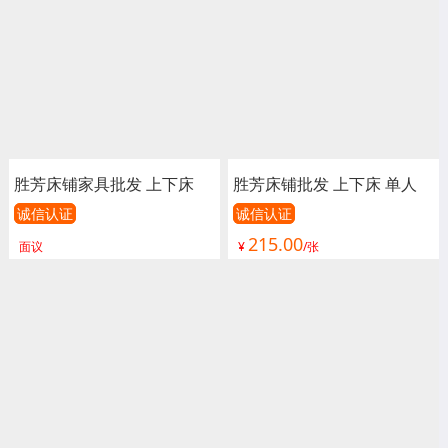
胜芳床铺家具批发 上下床
胜芳床铺批发 上下床 单人
单人床 双人床 童床 公寓床
床 双人床 童床 公寓床 连体
诚信认证
诚信认证
215.00
连体床 铁床 双层 上下铺 高
床 铁床 双层 上下铺 高低床
面议
¥
/张
低床 宿舍床 学校 工地 汇鑫
宿舍床 学校床 成润校具
家具