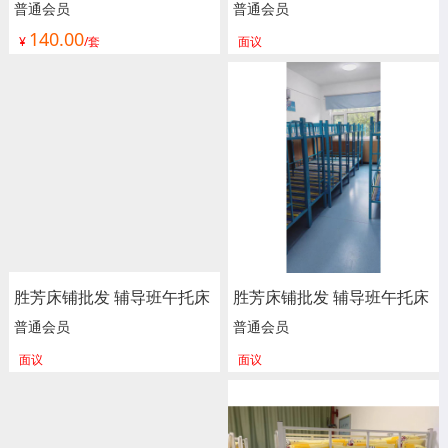
铁艺床 儿童拼接床 婴儿床
上下床 高低床 小学生铁床
普通会员
普通会员
140.00
边加宽床护栏 可升降儿童床
上下铺 铁艺床 宝用家具
¥
/套
面议
单人床 加宽拼接床 宝用家
具
胜芳床铺批发 辅导班午托床
胜芳床铺批发 辅导班午托床
上下床 高低床 小学生铁床
上下床 高低床 小学生铁床
普通会员
普通会员
上下铺 铁艺床 宝用家具
上下铺 铁艺床 宝用家具
面议
面议