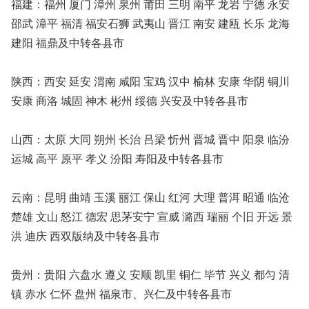
福建：福州 厦门 漳州 泉州 莆田 三明 南平 龙岩 宁德 永安
邵武 漳平 福清 福安石狮 武夷山 晋江 南安 建瓯 长乐 龙海
建阳 福鼎及中转各县市
陕西：西安 延安 渭南 咸阳 宝鸡 汉中 榆林 安康 华阴 铜川
安康 商洛 城固 神木 彬州 绥德 兴安及中转各县市
山西：太原 大同 朔州 长治 吕梁 忻州 晋城 晋中 阳泉 临汾
运城 高平 原平 孝义 汾阳 寿阳及中转各县市
云南：昆明 曲靖 玉溪 丽江 保山 红河 大理 普洱 昭通 临沧
楚雄 文山 怒江 德宏 思茅安宁 宣威 潞西 瑞丽 个旧 开远 景
洪 迪庆 西双版纳及中转各县市
贵州：贵阳 六盘水 遵义 安顺 凯里 铜仁 毕节 兴义 都匀 清
镇 赤水 仁怀 盘州 福泉市、兴仁及中转各县市