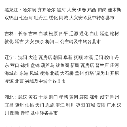
黑龙江：哈尔滨 齐齐哈尔 黑河 大庆 伊春 鸡西 鹤岗 佳木斯
双鸭山 七台河 牡丹江 绥化 阿城 大兴安岭及中转各县市
吉林：长春 吉林 白城 松原 四平 辽源 通化 白山 延边 榆树
敦化 延吉 大安 扶余 梅河口 公主岭及中转各县市
辽宁：沈阳 大连 瓦房店 朝阳 阜新 抚顺 本溪 辽阳 鞍山 丹
东 营口 锦州 盘锦 葫芦岛 鲅鱼圈 新民 瓦房店 普兰店 庄河
海城市 东港 凤城 凌海 北镇 大石桥 盖州 灯塔 调兵山 开原
凌源 北票 兴城及中转个各县市
湖北：武汉 黄石 十堰 荆门 孝感 黄冈 襄阳 鄂州 咸宁 荆州
宜昌 随州 仙桃 天门 恩施 潜江 利川 枣阳 宜城 安陆 广水 汉
川 阳新 赤壁 及中转各县市