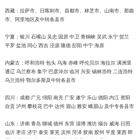
西藏：拉萨市、日喀则市、昌都市、林芝市、山南市、那曲
市、阿里地区及中转各县市
宁夏：银川 石嘴山 吴忠 固原 中卫 青铜峡 灵武 永宁 贺兰
平罗 盐池 同心 西吉 泾源 隆德 彭阳 中宁 海原
内蒙古：呼和浩特 包头 乌海 赤峰 呼伦贝尔 海拉尔 满洲里
通辽 乌兰察布 集宁 巴彦淖尔 临河 兴安 锡林浩特 二连浩特
乌兰浩特 鄂尔多斯及中转各县市
四川：成都 广元 绵阳 南充 广安 遂宁 乐山 德阳 内江 资阳
自贡 泸州 攀枝花 巴中 达州 眉山 雅安 峨眉山 及中专各县市
山东：济南 青岛 聊城 德州 东营 淄博 潍坊 烟台 威海 日照
临沂 枣庄 济宁 泰安 莱芜 滨州 菏泽 胶南 胶州 平度 莱西 即