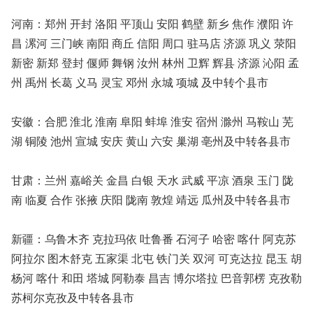
河南：郑州 开封 洛阳 平顶山 安阳 鹤壁 新乡 焦作 濮阳 许
昌 漯河 三门峡 南阳 商丘 信阳 周口 驻马店 济源 巩义 荥阳
新密 新郑 登封 偃师 舞钢 汝州 林州 卫辉 辉县 济源 沁阳 孟
州 禹州 长葛 义马 灵宝 邓州 永城 项城 及中转个县市
安徽：合肥 淮北 淮南 阜阳 蚌埠 淮安 宿州 滁州 马鞍山 芜
湖 铜陵 池州 宣城 安庆 黄山 六安 巢湖 亳州及中转各县市
甘肃：兰州 嘉峪关 金昌 白银 天水 武威 平凉 酒泉 玉门 陇
南 临夏 合作 张掖 庆阳 陇南 敦煌 靖远 瓜州及中转各县市
新疆：乌鲁木齐 克拉玛依 吐鲁番 石河子 哈密 喀什 阿克苏
阿拉尔 图木舒克 五家渠 北屯 铁门关 双河 可克达拉 昆玉 胡
杨河 喀什 和田 塔城 阿勒泰 昌吉 博尔塔拉 巴音郭楞 克孜勒
苏柯尔克孜及中转各县市