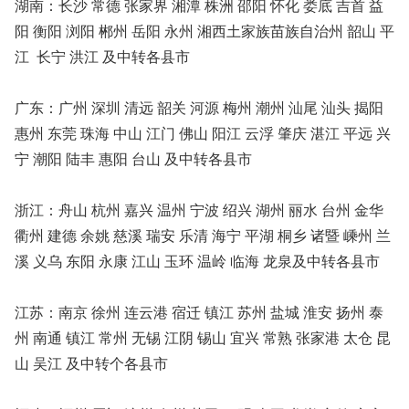
湖南：长沙 常德 张家界 湘潭 株洲 邵阳 怀化 娄底 吉首 益
阳 衡阳 浏阳 郴州 岳阳 永州 湘西土家族苗族自治州 韶山 平
江 长宁 洪江 及中转各县市
广东：广州 深圳 清远 韶关 河源 梅州 潮州 汕尾 汕头 揭阳
惠州 东莞 珠海 中山 江门 佛山 阳江 云浮 肇庆 湛江 平远 兴
宁 潮阳 陆丰 惠阳 台山 及中转各县市
浙江：舟山 杭州 嘉兴 温州 宁波 绍兴 湖州 丽水 台州 金华
衢州 建德 余姚 慈溪 瑞安 乐清 海宁 平湖 桐乡 诸暨 嵊州 兰
溪 义乌 东阳 永康 江山 玉环 温岭 临海 龙泉及中转各县市
江苏：南京 徐州 连云港 宿迁 镇江 苏州 盐城 淮安 扬州 泰
州 南通 镇江 常州 无锡 江阴 锡山 宜兴 常熟 张家港 太仓 昆
山 吴江 及中转个各县市