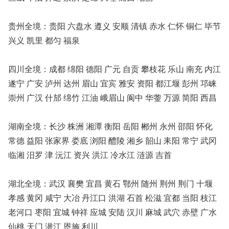
贵州全境：贵阳 六盘水 遵义 安顺 清镇 赤水 仁怀 铜仁 毕节
兴义 凯里 都匀 福泉
四川全境：成都 绵阳 德阳 广元 自贡 攀枝花 乐山 南充 内江
遂宁 广安 泸州 达州 眉山 宜宾 雅安 资阳 都江堰 彭州 邛崃
崇州 广汉 什邡 绵竹 江油 峨眉山 阆中 华蓥 万源 简阳 西昌
湖南全境：长沙 株洲 湘潭 衡阳 岳阳 郴州 永州 邵阳 怀化
常德 益阳 张家界 娄底 浏阳 醴陵 湘乡 韶山 耒阳 常宁 武冈
临湘 汨罗 津 沅江 资兴 洪江 冷水江 涟源 吉首
湖北全境：武汉 襄樊 宜昌 黄石 鄂州 随州 荆州 荆门 十堰
孝感 黄冈 咸宁 大冶 丹江口 洪湖 石首 松滋 宜都 当阳 枝江
老河口 枣阳 宜城 钟祥 应城 安陆 汉川 麻城 武穴 赤壁 广水
仙桃 天门 潜江 恩施 利川