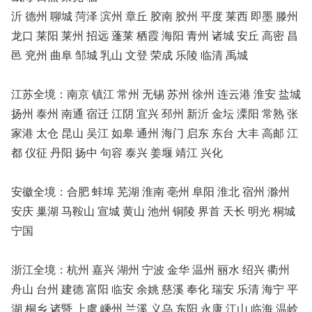
沂 德州 聊城 菏泽 滨州 章丘 胶南 胶州 平度 莱西 即墨 滕州
龙口 莱阳 莱州 招远 蓬莱 栖霞 海阳 青州 诸城 安丘 高密 昌
邑 兖州 曲阜 邹城 乳山 文登 荣成 乐陵 临清 禹城
江苏全境：南京 镇江 常州 无锡 苏州 徐州 连云港 淮安 盐城
扬州 泰州 南通 宿迁 江阴 宜兴 邳州 新沂 金坛 溧阳 常熟 张
家港 太仓 昆山 吴江 如皋 通州 海门 启东 东台 大丰 高邮 江
都 仪征 丹阳 扬中 句容 泰兴 姜堰 靖江 兴化
安徽全境：合肥 蚌埠 芜湖 淮南 亳州 阜阳 淮北 宿州 滁州
安庆 巢湖 马鞍山 宣城 黄山 池州 铜陵 界首 天长 明光 桐城
宁国
浙江全境：杭州 嘉兴 湖州 宁波 金华 温州 丽水 绍兴 衢州
舟山 台州 建德 富阳 临安 余姚 慈溪 奉化 瑞安 乐清 海宁 平
湖 桐乡 诸暨 上虞 嵊州 兰溪 义乌 东阳 永康 江山 临海 温岭