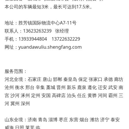
本公司的车辆最短3米，最长可达到17.5米。
地址：胜芳镇国际物流中心A7-11号
联系人：13623263239 张经理
手机：13933944804 13722632229
网址：
yuandawuliu.shengfang.com
服务范围：
河北全境：石家庄 唐山 邯郸 秦皇岛 保定 张家口 承德 廊坊
沧州 衡水 邢台 辛集 藁城 晋州 新乐 鹿泉 遵化 迁安 武安 南
宫 沙河 涿州 定州 安国 高碑店 泊头 任丘 黄骅 河间 霸州 三
河 冀州 深州
山东全境：济南 青岛 淄博 枣庄 东营 烟台 潍坊 济宁 泰安
威海 日照 莱芜 临