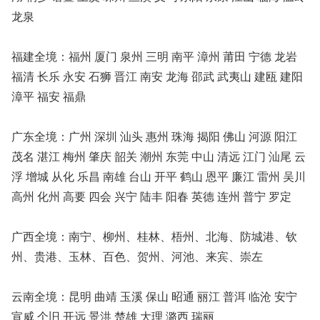
龙泉
福建全境：福州 厦门 泉州 三明 南平 漳州 莆田 宁德 龙岩
福清 长乐 永安 石狮 晋江 南安 龙海 邵武 武夷山 建瓯 建阳
漳平 福安 福鼎
广东全境：广州 深圳 汕头 惠州 珠海 揭阳 佛山 河源 阳江
茂名 湛江 梅州 肇庆 韶关 潮州 东莞 中山 清远 江门 汕尾 云
浮 增城 从化 乐昌 南雄 台山 开平 鹤山 恩平 廉江 雷州 吴川
高州 化州 高要 四会 兴宁 陆丰 阳春 英德 连州 普宁 罗定
南宁、柳州、桂林、梧州、北海、防城港、钦
广西全境：
州、贵港、玉林、百色、贺州、河池、来宾、崇左
云南全境：昆明 曲靖 玉溪 保山 昭通 丽江 普洱 临沧 安宁
宣威 个旧 开远 景洪 楚雄 大理 潞西 瑞丽