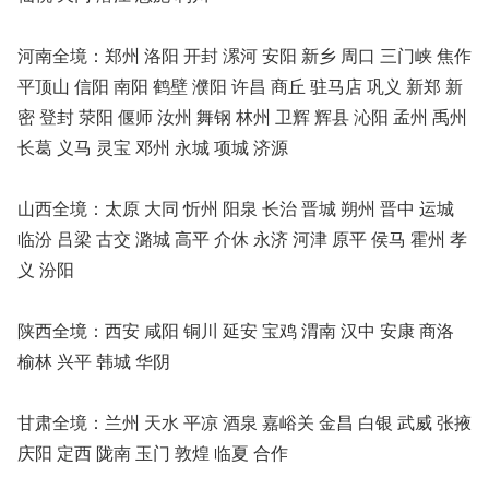
河南全境：郑州 洛阳 开封 漯河 安阳 新乡 周口 三门峡 焦作
平顶山 信阳 南阳 鹤壁 濮阳 许昌 商丘 驻马店 巩义 新郑 新
密 登封 荥阳 偃师 汝州 舞钢 林州 卫辉 辉县 沁阳 孟州 禹州
长葛 义马 灵宝 邓州 永城 项城 济源
山西全境：太原 大同 忻州 阳泉 长治 晋城 朔州 晋中 运城
临汾 吕梁 古交 潞城 高平 介休 永济 河津 原平 侯马 霍州 孝
义 汾阳
陕西全境：西安 咸阳 铜川 延安 宝鸡 渭南 汉中 安康 商洛
榆林 兴平 韩城 华阴
甘肃全境：兰州 天水 平凉 酒泉 嘉峪关 金昌 白银 武威 张掖
庆阳 定西 陇南 玉门 敦煌 临夏 合作