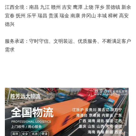
江西全境：南昌 九江 赣州 吉安 鹰潭 上饶 萍乡 景德镇 新余
宜春 抚州 乐平 瑞昌 贵溪 瑞金 南康 井冈山 丰城 樟树 高安
德兴
服务承诺：守时守信、文明装运、优质服务、不断满足客户
需求